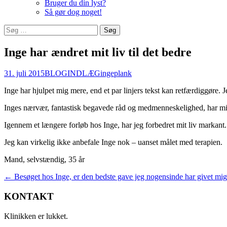
Bruger du din lyst?
Så gør dog noget!
Søg
efter:
Inge har ændret mit liv til det bedre
31. juli 2015
BLOGINDLÆG
ingeplank
Inge har hjulpet mig mere, end et par linjers tekst kan retfærdiggøre. 
Inges nærvær, fantastisk begavede råd og medmenneskelighed, har mildes
Igennem et længere forløb hos Inge, har jeg forbedret mit liv markant. 
Jeg kan virkelig ikke anbefale Inge nok – uanset målet med terapien.
Mand, selvstændig, 35 år
Indlæg
←
Besøget hos Inge, er den bedste gave jeg nogensinde har givet mig
navigation
KONTAKT
Klinikken er lukket.