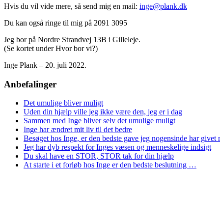
Hvis du vil vide mere, så send mig en mail:
inge@plank.dk
Du kan også ringe til mig på 2091 3095
Jeg bor på Nordre Strandvej 13B i Gilleleje.
(Se kortet under Hvor bor vi?)
Inge Plank – 20. juli 2022.
Anbefalinger
Det umulige bliver muligt
Uden din hjælp ville jeg ikke være den, jeg er i dag
Sammen med Inge bliver selv det umulige muligt
Inge har ændret mit liv til det bedre
Besøget hos Inge, er den bedste gave jeg nogensinde har givet 
Jeg har dyb respekt for Inges væsen og menneskelige indsigt
Du skal have en STOR, STOR tak for din hjælp
At starte i et forløb hos Inge er den bedste beslutning …