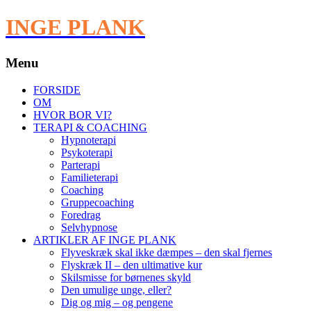
INGE PLANK
Menu
Videre
FORSIDE
til
OM
indhold
HVOR BOR VI?
TERAPI & COACHING
Hypnoterapi
Psykoterapi
Parterapi
Familieterapi
Coaching
Gruppecoaching
Foredrag
Selvhypnose
ARTIKLER AF INGE PLANK
Flyveskræk skal ikke dæmpes – den skal fjernes
Flyskræk II – den ultimative kur
Skilsmisse for børnenes skyld
Den umulige unge, eller?
Dig og mig – og pengene